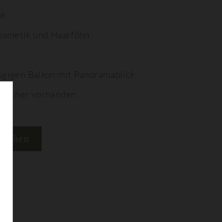
nk
osmetik und Haarföhn
gigen Balkon mit Panoramablick
tücher vorhanden
buchen