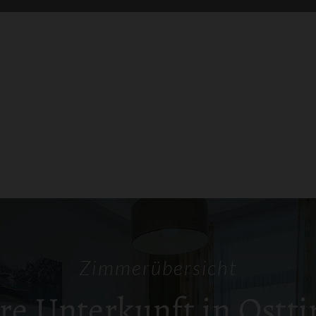
Zimmerübersicht
re Unterkunft in Ostti