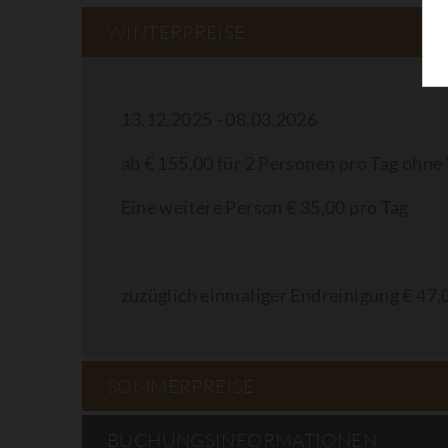
WINTERPREISE
13.12.2025 - 08.03.2026
ab € 155,00 für 2 Personen pro Tag ohne
Eine weitere Person € 35,00 pro Tag
zuzüglich einmaliger Endreinigung € 47,
SOMMERPREISE
BUCHUNGSINFORMATIONEN