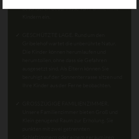
besonderen Bedürfnisse von Familien mit
Kindern ein.
GESCHÜTZTE LAGE. Rund um den
Gribelehof wartet die unberührte Natur.
Die Kinder können herumlaufen und
herumtollen, ohne dass sie Gefahren
ausgesetzt sind. Als Eltern können Sie
beruhigt auf der Sonnenterrasse sitzen und
Ihre Kinder aus der Ferne beobachten.
GROSSZÜGIGE FAMILIENZIMMER.
Unsere Familienzimmer bieten Groß und
Klein genügend Raum zur Erholung. Sie
punkten mit zwei getrennten
Schlafzimmern oder einem geräumigen