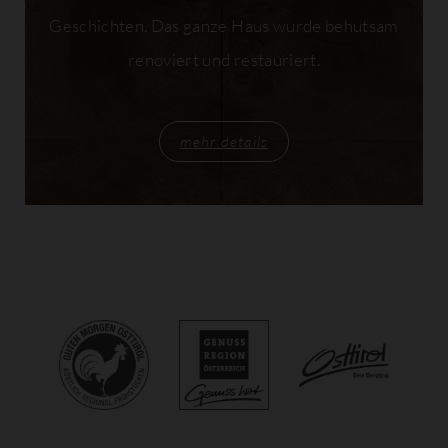
Geschichten. Das ganze Haus wurde behutsam
renoviert und restauriert.
mehr details