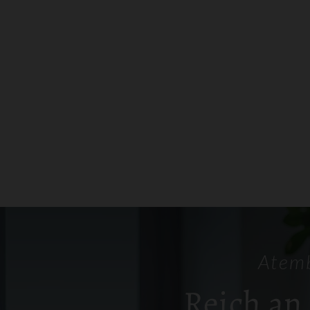
Atemb
Reich an