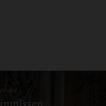
sphäre
eimnissen